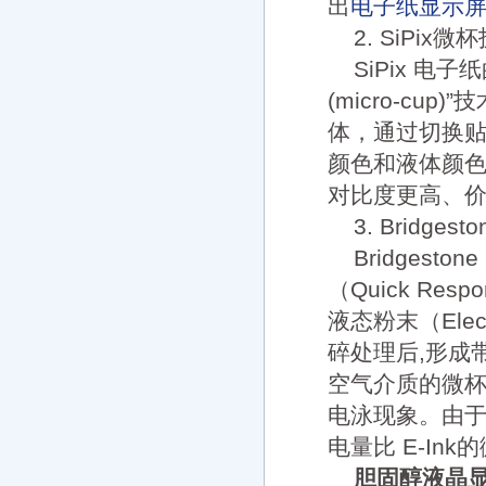
出
电子纸显示
2. SiPix微
SiPix 
(micro-c
体，通过切换
颜色和液体颜色交
对比度更高、
3. Bridg
Bridge
（Quick Resp
液态粉末（Elec
碎处理后,形成
空气介质的微
电泳现象。由于
电量比 E-In
胆固醇液晶