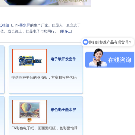
纸模组
, E Ink
墨水屏
的生产厂家。佳显人一直立志于
价值。成长路上，佳显电子与您同行。 [
更多...
]
你们的标准产品有现货吗？
电子纸开发套件
提供各种平台的驱动板，方案和程序代码
彩色电子墨水屏
E6彩色电子纸，画面更细腻，色彩更饱满